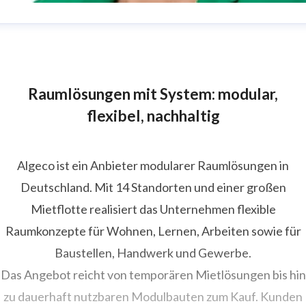
atherine Thiébaut
ressekontakt
Marketing Manager
atherine.thiebaut@algeco.com
07851-745 942
Raumlösungen mit System: modular,
flexibel, nachhaltig
Algeco ist ein Anbieter modularer Raumlösungen in
Deutschland. Mit 14 Standorten und einer großen
Mietflotte realisiert das Unternehmen flexible
Raumkonzepte für Wohnen, Lernen, Arbeiten sowie für
Baustellen, Handwerk und Gewerbe.
Das Angebot reicht von temporären Mietlösungen bis hin
zu dauerhaft nutzbaren Modulbauten zum Kauf. Kunden