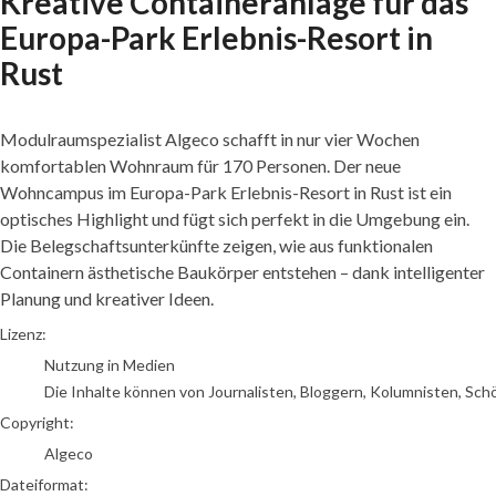
Kreative Containeranlage für das
Europa-Park Erlebnis-Resort in
Rust
Modulraumspezialist Algeco schafft in nur vier Wochen
komfortablen Wohnraum für 170 Personen. Der neue
Wohncampus im Europa-Park Erlebnis-Resort in Rust ist ein
optisches Highlight und fügt sich perfekt in die Umgebung ein.
Die Belegschaftsunterkünfte zeigen, wie aus funktionalen
Containern ästhetische Baukörper entstehen – dank intelligenter
Planung und kreativer Ideen.
go to media item
Lizenz:
Nutzung in Medien
Die Inhalte können von Journalisten, Bloggern, Kolumnisten, Sch
Copyright:
Algeco
Dateiformat: