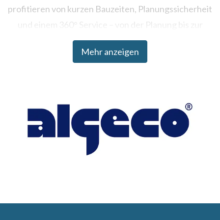
profitieren von kurzen Bauzeiten, Planungssicherheit
und einem 360° Service – von der Planung bis zur
Umsetzung.
Mehr anzeigen
Algeco ist Teil der Modulaire Group, die in über 20
Ländern tätig ist und weltweit mehr als 330.000
Raumeinheiten betreibt.
Weitere Informationen: www.algeco.de