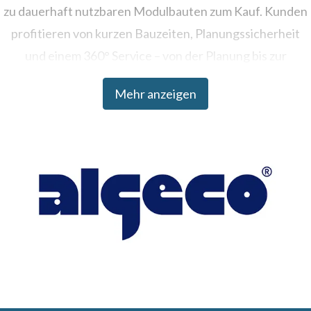
zu dauerhaft nutzbaren Modulbauten zum Kauf. Kunden
profitieren von kurzen Bauzeiten, Planungssicherheit
und einem 360° Service – von der Planung bis zur
Umsetzung.
Mehr anzeigen
Algeco ist Teil der Modulaire Group, die in über 20
Ländern tätig ist und weltweit mehr als 330.000
Raumeinheiten betreibt.
Weitere Informationen: www.algeco.de