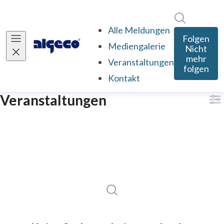
Im Newsro
Alle Meldungen
Folgen
Mediengalerie
Nicht
mehr
Veranstaltungen
(current)
folgen
Kontakt
Veranstaltungen