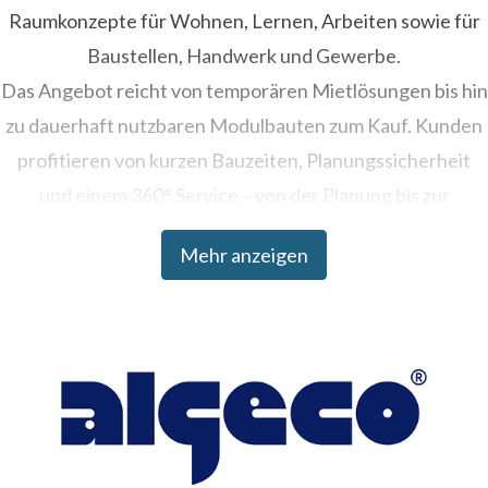
Raumkonzepte für Wohnen, Lernen, Arbeiten sowie für
Baustellen, Handwerk und Gewerbe.
Das Angebot reicht von temporären Mietlösungen bis hin
zu dauerhaft nutzbaren Modulbauten zum Kauf. Kunden
profitieren von kurzen Bauzeiten, Planungssicherheit
und einem 360° Service – von der Planung bis zur
Umsetzung.
Mehr anzeigen
Algeco ist Teil der Modulaire Group, die in über 20
Ländern tätig ist und weltweit mehr als 330.000
Raumeinheiten betreibt.
Weitere Informationen: www.algeco.de