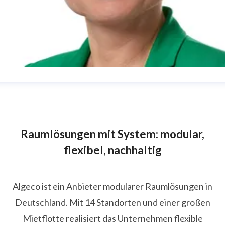
atherine Thiébaut
ressekontakt
Marketing Manager
atherine.thiebaut@algeco.com
07851-745 942
Raumlösungen mit System: modular,
flexibel, nachhaltig
Algeco ist ein Anbieter modularer Raumlösungen in
Deutschland. Mit 14 Standorten und einer großen
Mietflotte realisiert das Unternehmen flexible