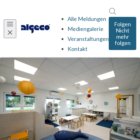
Im Newsro
Alle Meldungen
Folgen
Mediengalerie
Nicht
mehr
Veranstaltungen
folgen
Kontakt