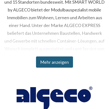
und 15 Standorten bundesweit. Mit SMART WORLD
by ALGECO bietet der Modulbauspezialist mobile
Immobilien zum Wohnen, Lernen und Arbeiten aus
einer Hand. Unter der Marke ALGECO EXPRESS
beliefert das Unternehmen Baustellen, Handwerk
und Gewerbe mit schnellen Container-Lösungen, auf
Wunsch komplett ausgestattet und samt Service von
Wartung bis Security.
Mehr anzeigen
Das Spektrum reicht von Interimsgebäuden zur
Miete für begrenzte Nutzungsdauer bis hin zu
dauerhaften modularen Gebäuden zum Kauf.
Bauherren, Kommunen und Investoren profitieren
von minimalen Bauzeiten, verlässlichen Festpreisen