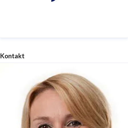
für Miete und Kauf, Termintreue, smarter
Infrastruktur und modularer Flexibilität auch nach
Fertigstellung. Hinzu kommt der Algeco 360° Service,
der Maßstäbe für einen beispielhaften Rundum-
Service aus einer Hand setzt.
Kontakt
Algeco gehört zur Modulaire Group, die an rund 150
Standorten in mehr als 20 Ländern präsent ist – in
Europa sowie in Australien, Neuseeland und China.
Mit einer Mietflotte von rund 290.000
Raumeinheiten ist Modulaire einer der führenden
Anbieter für modulare Raumlösungen in Europa.
Weitere Informationen:
www.algeco.de