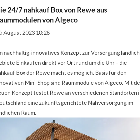
ie 24/7 nahkauf Box von Rewe aus
aummodulen von Algeco
0. August 2023 10:28
n nachhaltig-innovatives Konzept zur Versorgung ländlich
biete Einkaufen direkt vor Ort rund um die Uhr – die
ahkauf Box der Rewe macht es möglich. Basis für den
nnovativen Mini-Shop sind Raummodule von Algeco. Mit d
euen Konzept testet Rewe an verschiedenen Standorten i
eutschland eine zukunftsgerichtete Nahversorgung im
ändlichen Raum.