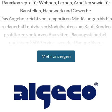
Raumkonzepte für Wohnen, Lernen, Arbeiten sowie für
Baustellen, Handwerk und Gewerbe.
Das Angebot reicht von temporären Mietlösungen bis hin
zu dauerhaft nutzbaren Modulbauten zum Kauf. Kunden
profitieren von kurzen Bauzeiten, Planungssicherheit
und einem 360° Service – von der Planung bis zur
Umsetzung.
Mehr anzeigen
Algeco ist Teil der Modulaire Group, die in über 20
Ländern tätig ist und weltweit mehr als 330.000
Raumeinheiten betreibt.
Weitere Informationen: www.algeco.de