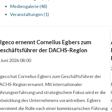
Mediengalerie (48)
Veranstaltungen (1)
lgeco ernennt Cornelius Egbers zum
eschäftsführer der DACHS-Region
 Juni 2026 08:00
lgeco hat Cornelius Egbers zum Geschäftsführer der
ACHS-Region ernannt. Mit internationaler
ührungserfahrung und strategischem Fokus wird er die
ntwicklung des Unternehmens vorantreiben. Egbers
bernimmt die Rolle nach einer kommissarischen Führung