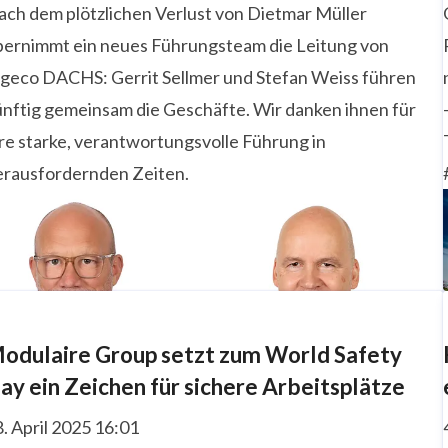
ach dem plötzlichen Verlust von Dietmar Müller
bernimmt ein neues Führungsteam die Leitung von
lgeco DACHS: Gerrit Sellmer und Stefan Weiss führen
ünftig gemeinsam die Geschäfte. Wir danken ihnen für
re starke, verantwortungsvolle Führung in
erausfordernden Zeiten.
odulaire Group setzt zum World Safety
ay ein Zeichen für sichere Arbeitsplätze
. April 2025 16:01