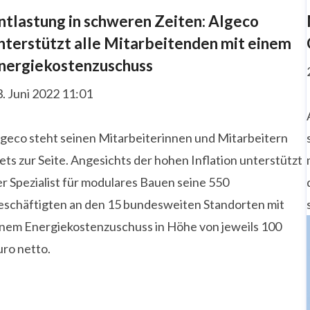
ntlastung in schweren Zeiten: Algeco
nterstützt alle Mitarbeitenden mit einem
nergiekostenzuschuss
. Juni 2022 11:01
lgeco steht seinen Mitarbeiterinnen und Mitarbeitern
ets zur Seite. Angesichts der hohen Inflation unterstützt
r Spezialist für modulares Bauen seine 550
eschäftigten an den 15 bundesweiten Standorten mit
inem Energiekostenzuschuss in Höhe von jeweils 100
uro netto.