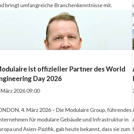
nd bringt umfangreiche Branchenkenntnisse mit.
odulaire ist offizieller Partner des World
ngineering Day 2026
. März 2026 09:00
ONDON, 4. März 2026 – Die Modulaire Group, führendes
nternehmen für modulare Gebäude und Infrastruktur in
ropa und Asien-Pazifik, gab heute bekannt, dass sie zum