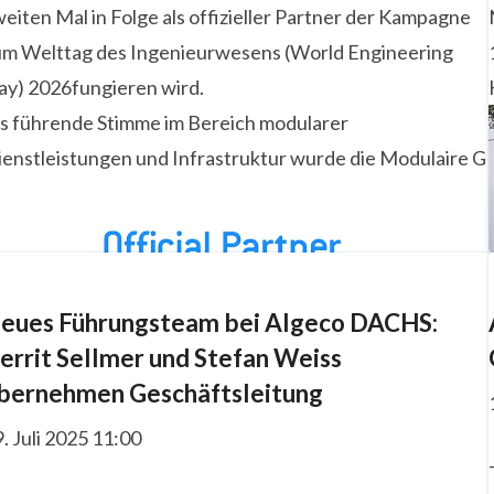
eiten Mal in Folge als offizieller Partner der Kampagne
um Welttag des Ingenieurwesens (World Engineering
ay) 2026fungieren wird.
ls führende Stimme im Bereich modularer
ienstleistungen und Infrastruktur wurde die Modulaire G
eues Führungsteam bei Algeco DACHS:
errit Sellmer und Stefan Weiss
bernehmen Geschäftsleitung
. Juli 2025 11:00