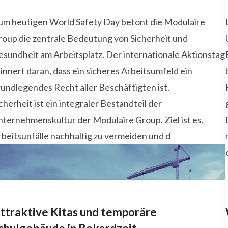
um heutigen World Safety Day betont die Modulaire
roup die zentrale Bedeutung von Sicherheit und
esundheit am Arbeitsplatz. Der internationale Aktionstag
innert daran, dass ein sicheres Arbeitsumfeld ein
undlegendes Recht aller Beschäftigten ist.
cherheit ist ein integraler Bestandteil der
ternehmenskultur der Modulaire Group. Ziel ist es,
beitsunfälle nachhaltig zu vermeiden und d
ttraktive Kitas und temporäre