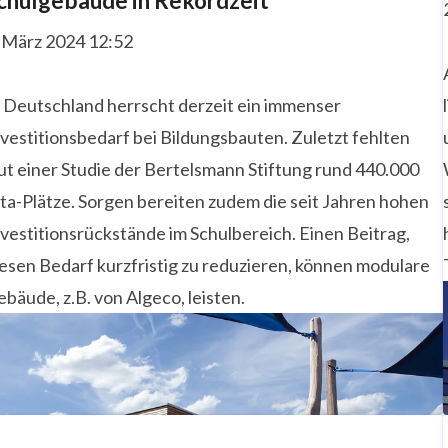
chulgebäude in Rekordzeit
. März 2024 12:52
n Deutschland herrscht derzeit ein immenser
vestitionsbedarf bei Bildungsbauten. Zuletzt fehlten
ut einer Studie der Bertelsmann Stiftung rund 440.000
ta-Plätze. Sorgen bereiten zudem die seit Jahren hohen
vestitionsrückstände im Schulbereich. Einen Beitrag,
esen Bedarf kurzfristig zu reduzieren, können modulare
bäude, z.B. von Algeco, leisten.